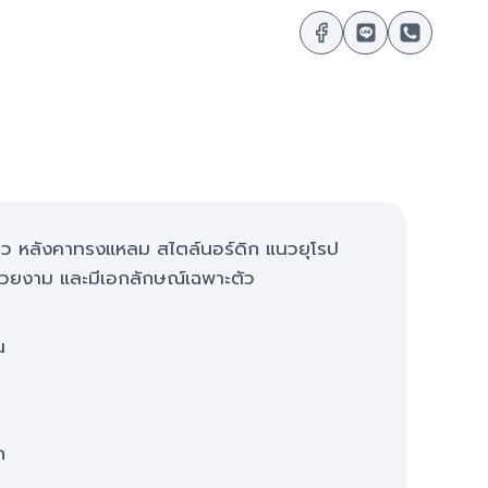
เดียว หลังคาทรงแหลม สไตล์นอร์ดิก แนวยุโรป
สวยงาม และมีเอกลักษณ์เฉพาะตัว
น
ถ